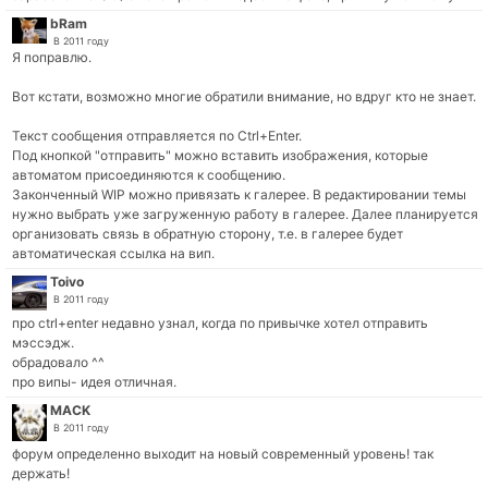
bRam
В 2011 году
Я поправлю.
Вот кстати, возможно многие обратили внимание, но вдруг кто не знает.
Текст сообщения отправляется по Ctrl+Enter.
Под кнопкой "отправить" можно вставить изображения, которые
автоматом присоединяются к сообщению.
Законченный WIP можно привязать к галерее. В редактировании темы
нужно выбрать уже загруженную работу в галерее. Далее планируется
организовать связь в обратную сторону, т.е. в галерее будет
автоматическая ссылка на вип.
Toivo
В 2011 году
про ctrl+enter недавно узнал, когда по привычке хотел отправить
мэссэдж.
обрадовало ^^
про випы- идея отличная.
MACK
В 2011 году
форум определенно выходит на новый современный уровень! так
держать!