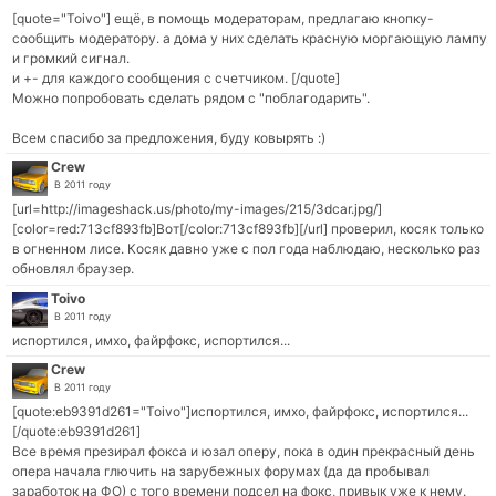
[quote="Toivo"] ещё, в помощь модераторам, предлагаю кнопку-
сообщить модератору. а дома у них сделать красную моргающую лампу
и громкий сигнал.
и +- для каждого сообщения с счетчиком. [/quote]
Можно попробовать сделать рядом с "поблагодарить".
Всем спасибо за предложения, буду ковырять :)
Crew
В 2011 году
[url=http://imageshack.us/photo/my-images/215/3dcar.jpg/]
[color=red:713cf893fb]Вот[/color:713cf893fb][/url] проверил, косяк только
в огненном лисе. Косяк давно уже с пол года наблюдаю, несколько раз
обновлял браузер.
Toivo
В 2011 году
испортился, имхо, файрфокс, испортился...
Crew
В 2011 году
[quote:eb9391d261="Toivo"]испортился, имхо, файрфокс, испортился...
[/quote:eb9391d261]
Все время презирал фокса и юзал оперу, пока в один прекрасный день
опера начала глючить на зарубежных форумах (да да пробывал
заработок на ФО) с того времени подсел на фокс, привык уже к нему.