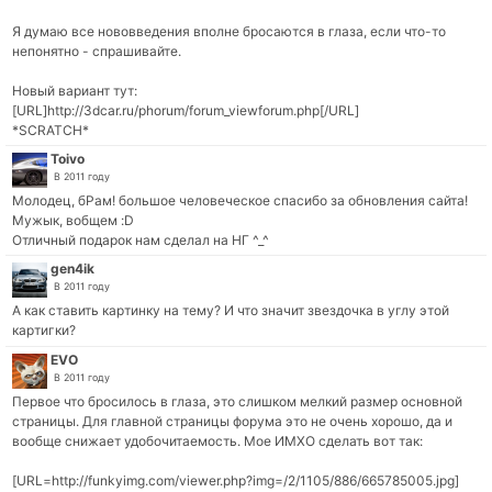
Я думаю все нововведения вполне бросаются в глаза, если что-то
непонятно - спрашивайте.
Новый вариант тут:
[URL]http://3dcar.ru/phorum/forum_viewforum.php[/URL]
*SCRATCH*
Toivo
В 2011 году
Молодец, бРам! большое человеческое спасибо за обновления сайта!
Мужык, вобщем :D
Отличный подарок нам сделал на НГ ^_^
gen4ik
В 2011 году
А как ставить картинку на тему? И что значит звездочка в углу этой
картигки?
EVO
В 2011 году
Первое что бросилось в глаза, это слишком мелкий размер основной
страницы. Для главной страницы форума это не очень хорошо, да и
вообще снижает удобочитаемость. Мое ИМХО сделать вот так:
[URL=http://funkyimg.com/viewer.php?img=/2/1105/886/665785005.jpg]