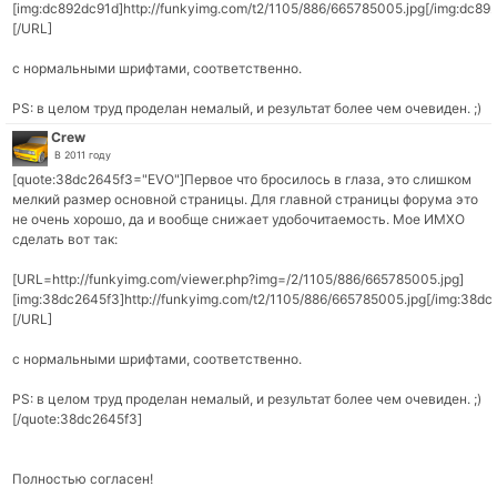
[img:dc892dc91d]http://funkyimg.com/t2/1105/886/665785005.jpg[/img:dc89
[/URL]
с нормальными шрифтами, соответственно.
PS: в целом труд проделан немалый, и результат более чем очевиден. ;)
Crew
В 2011 году
[quote:38dc2645f3="EVO"]Первое что бросилось в глаза, это слишком
мелкий размер основной страницы. Для главной страницы форума это
не очень хорошо, да и вообще снижает удобочитаемость. Мое ИМХО
сделать вот так:
[URL=http://funkyimg.com/viewer.php?img=/2/1105/886/665785005.jpg]
[img:38dc2645f3]http://funkyimg.com/t2/1105/886/665785005.jpg[/img:38dc
[/URL]
с нормальными шрифтами, соответственно.
PS: в целом труд проделан немалый, и результат более чем очевиден. ;)
[/quote:38dc2645f3]
Полностью согласен!