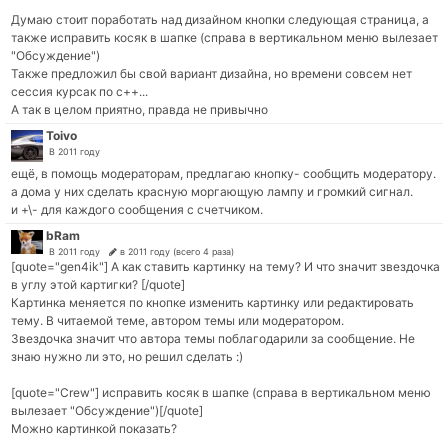
Думаю стоит поработать над дизайном кнопки следующая страница, а
также исправить косяк в шапке (справа в вертикальном меню вылезает
"Обсуждение")
Также предложил бы свой вариант дизайна, но времени совсем нет
сессия курсак по с++...
А так в целом приятно, правда не привычно
Toivo
В 2011 году
ещё, в помощь модераторам, предлагаю кнопку- сообщить модератору.
а дома у них сделать красную моргающую лампу и громкий сигнал.
и +\- для каждого сообщения с счетчиком.
bRam
В 2011 году
в 2011 году (всего 4 раза)
[quote="gen4ik"] А как ставить картинку на тему? И что значит звездочка
в углу этой картигки? [/quote]
Картинка меняется по кнопке изменить картинку или редактировать
тему. В читаемой теме, автором темы или модератором.
Звездочка значит что автора темы поблагодарили за сообщение. Не
знаю нужно ли это, но решил сделать :)
[quote="Crew"] исправить косяк в шапке (справа в вертикальном меню
вылезает "Обсуждение")[/quote]
Можно картинкой показать?