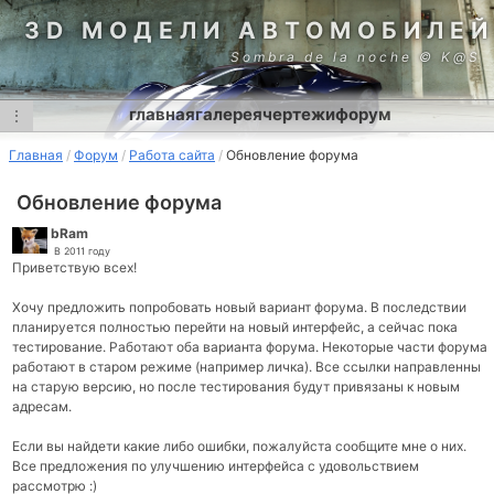
3D МОДЕЛИ АВТОМОБИЛЕЙ
Sombra de la noche © K@S
главная
галерея
чертежи
форум
⋮
Главная
Форум
Работа сайта
Обновление форума
Обновление форума
bRam
В 2011 году
Приветствую всех!
Хочу предложить попробовать новый вариант форума. В последствии
планируется полностью перейти на новый интерфейс, а сейчас пока
тестирование. Работают оба варианта форума. Некоторые части форума
работают в старом режиме (например личка). Все ссылки направленны
на старую версию, но после тестирования будут привязаны к новым
адресам.
Если вы найдети какие либо ошибки, пожалуйста сообщите мне о них.
Все предложения по улучшению интерфейса с удовольствием
рассмотрю :)