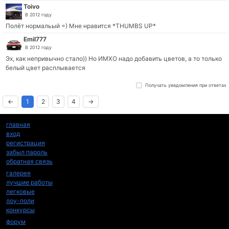
Toivo
В 2012 году
Полёт нормальый =) Мне нравится *THUMBS UP*
Emil777
В 2012 году
Эх, как непривычно стало)) Но ИМХО надо добавить цветов, а то только
белый цвет расплывается
←
1
2
3
4
→
главная
вход
регистрация
забыл пароль
обратная связь
галерея
лучшие работы
легковые
лоу-поли
конкурсы
форум