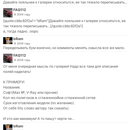
Давайте лояльнее к галерее относитьтся, ее так тяжело переписывать...
FAQ112
В 2009 году
[quote:cbbc82f2a1="bRam"]Давайте лояльнее к галерее относитьтся, ее
так тяжело переписывать...[/quote:cbbc82f2a1]
а, тогда ладно. :oops:
bRam
В 2009 году
Переделывать бум конечно, но комменты менять смысла все же мало.
FAQ112
В 2009 году
От меня очередная мысль по галереи! Надо все таки для описания
полей наделать!
К ПРИМЕРУ!
Название.
Софт(Max №, V-Ray или прочие)
Кол-во полигонов в сглаженной\не сглаженной сетке.
Срок изготовления модели (по желанию).
От себя (Ну слово автору так сказать).
И это как минимум! А то пишут черти че...
bRam