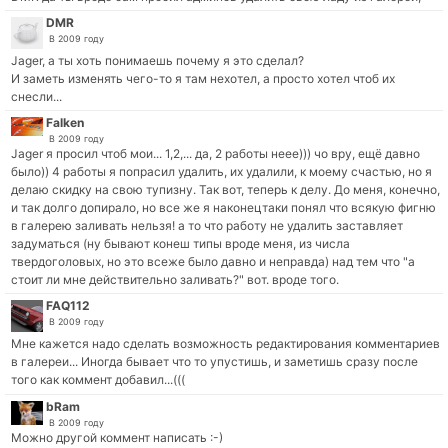
DMR
В 2009 году
Jager, а ты хоть понимаешь почему я это сделал?
И заметь изменять чего-то я там нехотел, а просто хотел чтоб их
снесли...
Falken
В 2009 году
Jager я просил чтоб мои... 1,2,... да, 2 работы неее))) чо вру, ещё давно
было)) 4 работы я попрасил удалить, их удалили, к моему счастью, но я
делаю скидку на свою тупизну. Так вот, теперь к делу. До меня, конечно,
и так долго допирало, но все же я наконецтаки понял что всякую фигню
в галерею заливать нельзя! а то что работу не удалить заставляет
задуматься (ну бывают конеш типы вроде меня, из числа
твердоголовых, но это всеже было давно и неправда) над тем что "а
стоит ли мне действительно заливать?" вот. вроде того.
FAQ112
В 2009 году
Мне кажется надо сделать возможность редактирования комментариев
в галереи... Иногда бывает что то упустишь, и заметишь сразу после
того как коммент добавил...(((
bRam
В 2009 году
Можно другой коммент написать :-)