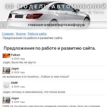
3D МОДЕЛИ АВТОМОБИЛЕЙ
Mercedes E-Klasse coupe © Toivo
главная
галерея
чертежи
форум
⋮
Главная
Форум
Работа сайта
Предложения по работе и развитию сайта.
Предложения по работе и развитию сайта.
Falken
В 2009 году
Jager, было бы не круто
Jager
В 2009 году
не возможно это понятно....Falken а чем плохо?
DMR
В 2009 году
Jager, потому и невозможно, что плохо всем
Jager
В 2009 году
DMR да ты вроде сам просил админов удалить свою ладу из галереи,