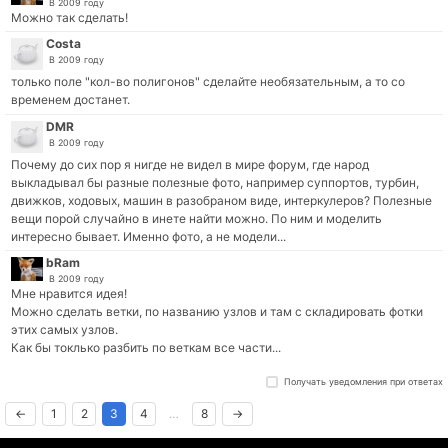
В 2009 году
Можно так сделать!
Costa
В 2009 году
только поле "кол-во полигонов" сделайте необязательным, а то со
временем достанет.
DMR
В 2009 году
Почему до сих пор я нигде не видел в мире форум, где народ
выкладывал бы разные полезные фото, например суппортов, турбин,
движков, ходовых, машин в разобраном виде, интеркулеров? Полезные
вещи порой случайно в инете найти можно. По ним и моделить
интересно бывает. Именно фото, а не модели...
bRam
В 2009 году
Мне нравится идея!
Можно сделать ветки, по названию узлов и там с складировать фотки
этих самых узлов.
Как бы токлько разбить по веткам все части...
←
1
2
3
4
…
8
→