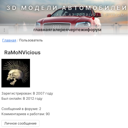
3D МОДЕЛИ АВТОМОБИЛЕЙ
Audi A3 2009(V2) © HithluM
главная
галерея
чертежи
форум
⋮
Главная
Пользователь
RaMoNVicious
Зарегистрирован: В 2007 году
Был онлайн: В 2012 году
Сообщений в форуме: 2
Комментариев к работам: 90
Личное сообщение