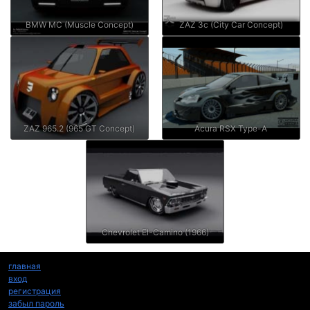
BMW MC (Muscle Concept)
ZAZ 3c (City Car Concept)
ZAZ 965.2 (965 GT Concept)
Acura RSX Type-A
Chevrolet El-Camino (1966)
главная
вход
регистрация
забыл пароль