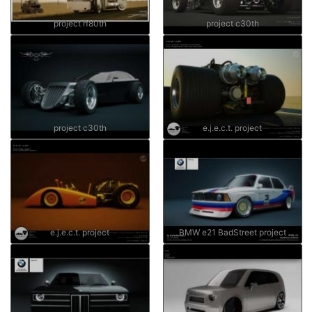
project rf80th
project c30th
project c30th
e.j.e.c.t. project
e.j.e.c.t. project
BMW e21 BadStreet project