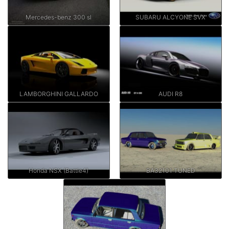
Mercedes-benz 300 sl
SUBARU ALCYONE SVX
LAMBORGHINI GALLARDO
AUDI R8
Honda NSX (Battle4)
ВАЗ2101 TUNED