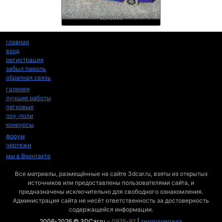
копейко
главная
вход
регистрация
забыл пароль
обратная связь
галерея
лучшие работы
легковые
лоу-поли
конкурсы
форум
чертежи
мы в Вконтакте
Все матриалы, размещённые на сайте 3dcar.ru, взяты из открытых
источников или предоставлены пользователями сайта, и
предназначены исключительно для свободного ознакомления.
Администрация сайта не несёт ответственность за достоверность
содержащейся информации.
2006-2026 © 3DCar.ru
v.0925-92
|
техподдержка