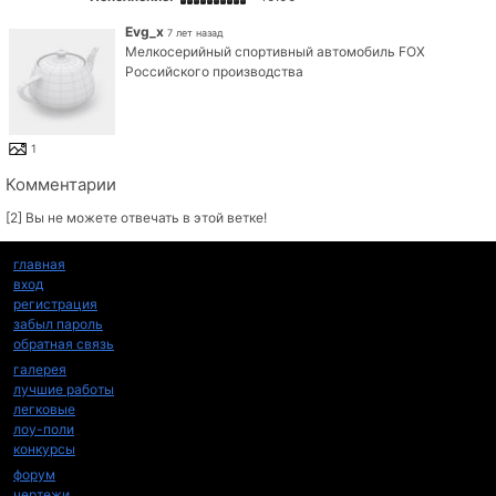
Evg_x
7 лет назад
Мелкосерийный спортивный автомобиль FOX
Российского производства
1
Комментарии
[2] Вы не можете отвечать в этой ветке!
главная
вход
регистрация
забыл пароль
обратная связь
галерея
лучшие работы
легковые
лоу-поли
конкурсы
форум
чертежи