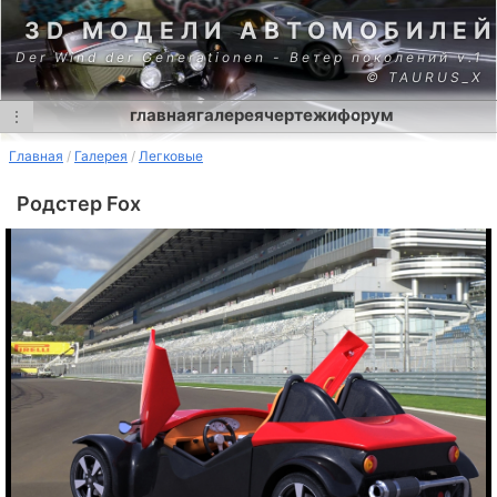
3D МОДЕЛИ АВТОМОБИЛЕЙ
Der Wind der Generationen - Ветер поколений v.1
© TAURUS_X
главная
галерея
чертежи
форум
⋮
Главная
Галерея
Легковые
Родстер Fox