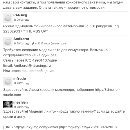
нам свои контакты, и при появлении конкретного заказчика, мы будем
давать вам задания. Оплата так же - процент от стоимости.
PAN4eg
В 2012 году
нужна 3д модель тюнингованного автомобиля., с 5-6 ракурсов. icq
223629337 *THUMBS UP*
Andkorot
В 2012 году
в 2012 году (всего 1 раз)
Требуется создание модели авто для симулятора. Возможно
сотрудничество не на один раз.
Связь через ICQ 49961407один
Email: Andkorot@htracings.ru
Или через личное сообщение
mfredo
В 2012 году
Здравствуйте. Ищем хороших моделлеро, поброднее http://3dmolier-
studio.com
meshlen
В 2012 году
Здравствуйте! Моделит ли кто-нибудь такую технику? Если да то дайте
сроки и цену.
[URL=http://funkyimg.com/viewer.php?img=/2/2715/428/8139742008-