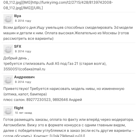
08_112.jpg][IMG]http://funkyimg.com/t2/2715/428/8139742008-
08_112.jpg[/IMG][/URL]
Iliya
В 2014 году
Всем доброго дня.Ищу умельцев способных смоделировать 3d модели
машин и детали к ним. Оплата высокая.Желательно из Москвы (готов
рассмотреть все варианты)
SFX
В 2014 году
Добрый день ,
требуется стилизовать Audi A5 под Газ 21 (старая волга),
3550051(собака)mail.ru
Андреевич
В 2014 году
Приветствую! Требуется нарисовать модель нивы, но измененную
(оптика, капот, бампера)
плюс салон. 89277230523, 9892646 Андрей
flight
10 лет назад
Готов размещать заказы, оплата по факту или вперёд через модератора.
Автомобили. Вижу это в формате конкурса с одним главным видом,
далее с победителем углубляемся в заказ (если есть другие варианты -
готов обсудить). Контакт: [U]slk79@mail.ru[/U]