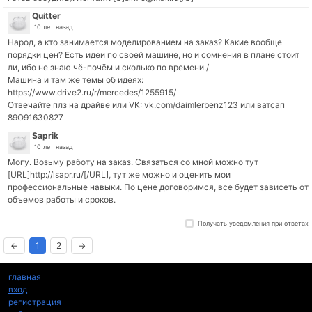
Quitter
10 лет назад
Народ, а кто занимается моделированием на заказ? Какие вообще
порядки цен? Есть идеи по своей машине, но и сомнения в плане стоит
ли, ибо не знаю чё-почём и сколько по времени./
Машина и там же темы об идеях:
https://www.drive2.ru/r/mercedes/1255915/
Отвечайте плз на драйве или VK: vk.com/daimlerbenz123 или ватсап
89О916З0827
Saprik
10 лет назад
Могу. Возьму работу на заказ. Связаться со мной можно тут
[URL]http://lsapr.ru/[/URL], тут же можно и оценить мои
профессиональные навыки. По цене договоримся, все будет зависеть от
объемов работы и сроков.
←
1
2
→
главная
вход
регистрация