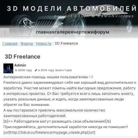
3D МОДЕЛИ АВТОМОБИЛЕЙ
project c30th © RaMoNVicious
главная
галерея
чертежи
форум
⋮
Главная
Форум
Новости
3D Freelance
3D Freelance
Admin
В 2009 году
в 2014 году (всего 1 раз)
Антикризисная помощь нашим пользователям :-)
Freelance давно зарекомендовал себя как хороший вид дополнительного
заработка. Участие может помочь найти выгодные предложения, работу
в интересных проектах. От Вас требуется всего лишь заполнить анкету,
указать реальные данные, и ждать, когда заинтересованные люди
обратят на Вас внимание.
А мы постараемся привлечь максимальное количество
заинтересованных работодателей.
[b]>> Работодатели могут размещать свои объявления![/b]
Присоединяйтесь, дополнительный заработок никогда не помешает!
[url]http://3dcar.ru/freelance/mypage_create.php[/url]