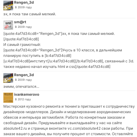
Rengen_3d
В 2009 году
эх, я пока там самый мелкий.
sm@rt
В 2009 году
[quote:4af7d34cd8="Rengen_3d"]эх, я пока там самый мелкий.
[/quote:4af7d34cd8]
И самый грамотный:
[quote:4af7d34cd8="Rengen_3d"]Учусь в 10 классе, в дальнейшем
планирую поступить в [b:4af7d34cd8]
[u:4af7d34cd8]интститут[/u:4af7d34cd8][/b:4af7d34cd8], связанный с 3d.
также недавно начал изучать html и css[/quote:4af7d34cd8]
Rengen_3d
В 2009 году
эммм, опечатался...
ivankemerovo
В 2012 году
Мастерская кузовного ремонта и тюнинга приглашает к сотрудничеству
дизайнеров-моделлеров. Дизайн и моделирование аэродинамических
обвесов и интерьера автомобиля. Работа по конкретным заказам и
свободный дизайн. Придумывайте и выкладывайте у нас на сайте
absolute42.ru и странице вконтакте vc.com/absolute42 свои работы. При
заказе вашего дизайна, вы получите процент от стоимости. Оставляйте